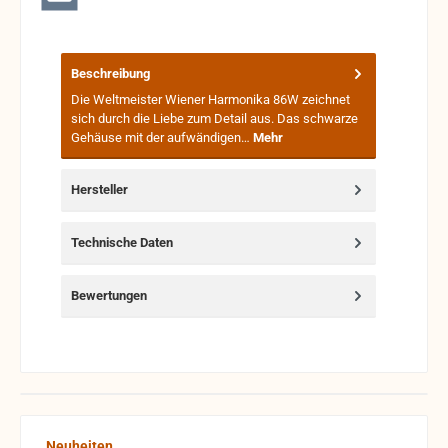
Beschreibung
Die Weltmeister Wiener Harmonika 86W zeichnet
sich durch die Liebe zum Detail aus. Das schwarze
Gehäuse mit der aufwändigen…
Mehr
Hersteller
Technische Daten
Bewertungen
Produktgalerie überspringen
Neuheiten