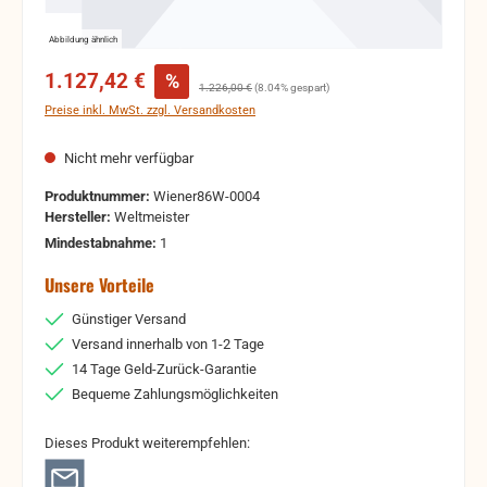
Abbildung ähnlich
Verkaufspreis:
1.127,42 €
%
Regulärer Preis:
1.226,00 €
(8.04% gespart)
Preise inkl. MwSt. zzgl. Versandkosten
Nicht mehr verfügbar
Produktnummer:
Wiener86W-0004
Hersteller:
Weltmeister
Mindestabnahme:
1
Unsere Vorteile
Günstiger Versand
Versand innerhalb von 1-2 Tage
14 Tage Geld-Zurück-Garantie
Bequeme Zahlungsmöglichkeiten
Dieses Produkt weiterempfehlen: