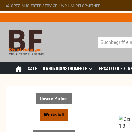
SPEZIALISIERTER SERVICE- UND HANDELSPARTNER
 Hauptinhalt springen
Zur Suche springen
Zur Hauptnavigation springen
SALE
HANDZUGINSTRUMENTE
ERSATZTEILE F.
Unsere Partner
Werkstatt