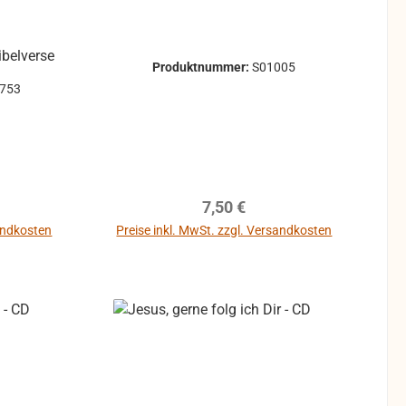
belverse
Produktnummer:
S01005
1753
reis:
Regulärer Preis:
7,50 €
sandkosten
Preise inkl. MwSt. zzgl. Versandkosten
In den Warenkorb