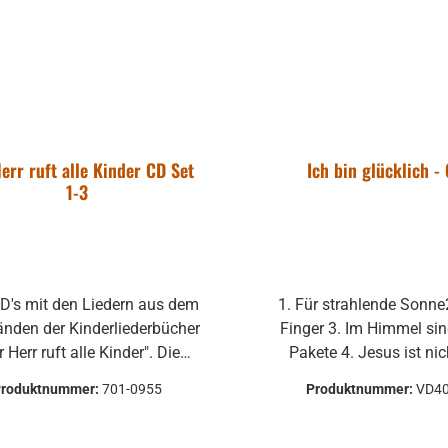
err ruft alle Kinder CD Set
Ich bin glücklich -
1-3
D's mit den Liedern aus dem
1. Für strahlende Sonne
änden der Kinderliederbücher
Finger 3. Im Himmel sin
r Herr ruft alle Kinder". Die
Pakete 4. Jesus ist nic
Lieder sind vollständig
geblieben 5. Gott gab je
Produktnummer:
701-0955
Produktnummer:
VD4
gesungen (also jeweils das
freien Willen 6. Noah ba
ganze Lied) und
Arche 7. Wenn ich den Mut