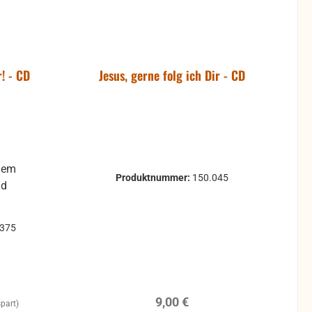
! - CD
Jesus, gerne folg ich Dir - CD
 dem
Produktnummer:
150.045
nd
:
0375
Regulärer Preis:
9,00 €
part)