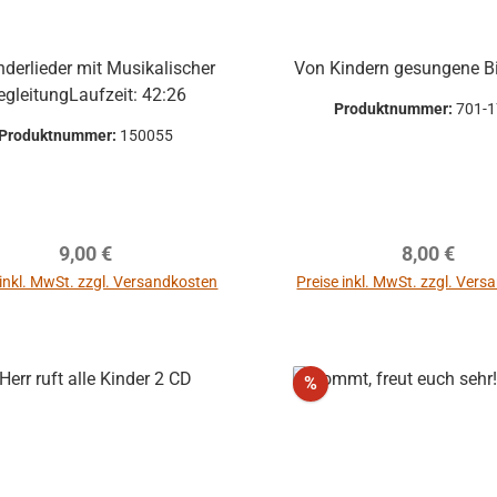
nderlieder mit Musikalischer
Von Kindern gesungene Bi
egleitungLaufzeit: 42:26
Produktnummer:
701-
Produktnummer:
150055
Regulärer Preis:
Regulärer P
9,00 €
8,00 €
 inkl. MwSt. zzgl. Versandkosten
Preise inkl. MwSt. zzgl. Ver
In den Warenkorb
Rabatt
%