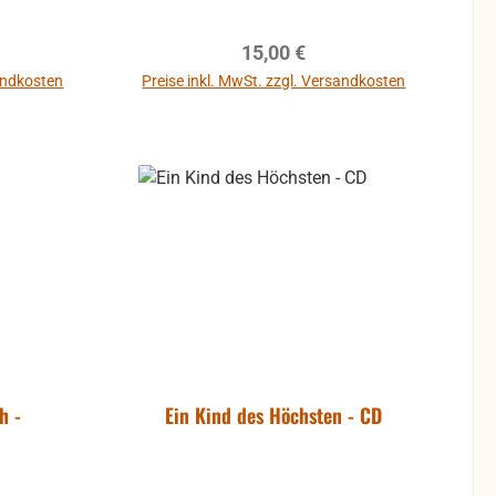
l mich
r haben
reis:
Regulärer Preis:
15,00 €
ört die
r alles
sandkosten
Preise inkl. MwSt. zzgl. Versandkosten
ott sorgt
In den Warenkorb
l dein
h -
Ein Kind des Höchsten - CD