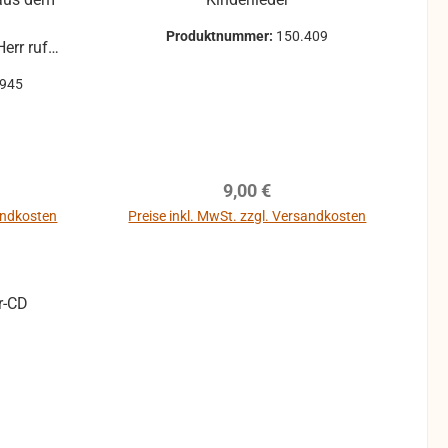
Produktnummer:
150.409
err ruft
r sind
0945
n (also
d) und
kalisch
ch daher
reis:
Regulärer Preis:
9,00 €
kalische
on.
sandkosten
Preise inkl. MwSt. zzgl. Versandkosten
b
In den Warenkorb