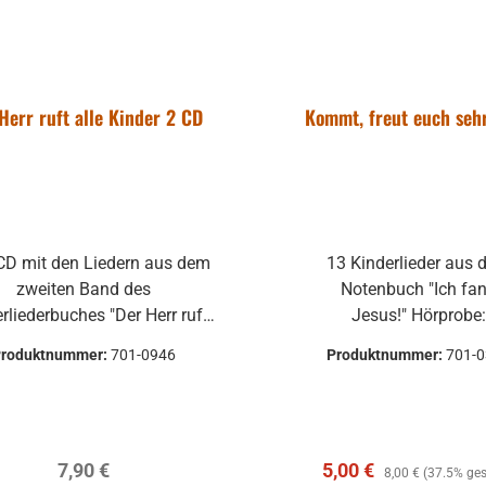
Herr ruft alle Kinder 2 CD
Kommt, freut euch sehr
CD mit den Liedern aus dem
13 Kinderlieder aus
zweiten Band des
Notenbuch "Ich fa
rliederbuches "Der Herr ruft
Jesus!" Hörprobe
le Kinder". Die Lieder sind
Produktnummer:
701-0946
Produktnummer:
701-
lständig aufgesungen (also
weils das ganze Lied) und
chslungsreich musikalisch
rlegt. Es handelt sich daher
Regulärer Preis:
Verkaufspreis:
Regulärer Preis:
7,90 €
5,00 €
ne vollwertige musikalische
8,00 €
(37.5% ges