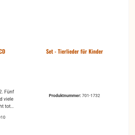
 CD
Set - Tierlieder für Kinder
2. Fünf
Produktnummer:
701-1732
d viele
ht tot
dem einen
010
ute eine
 verliere