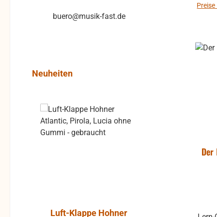
Preise
buero@musik-fast.de
Produktgalerie überspringen
Neuheiten
Rabatt
%
Der 
Luft-Klappe Hohner
Aktiver L
Lern-