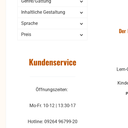
Genre/Gattung
Inhaltliche Gestaltung
Sprache
Der 
Preis
Kundenservice
Lern-
Kinde
Öffnungszeiten:
al
vol
je
Mo-Fr. 10-12 | 13:30-17
abwe
hinte
Hotline: 09264 96799-20
um ei