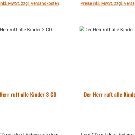
Lied-Produktion.
 inkl. MwSt. zzgl. Versandkosten
Preise inkl. MwSt. zzgl. Ver
In den Warenkorb
In den Warenkor
Herr ruft alle Kinder 3 CD
Der Herr ruft alle Kind
autsprecher
CD mit den Liedern aus dem
Lern-CD mit den Liedern