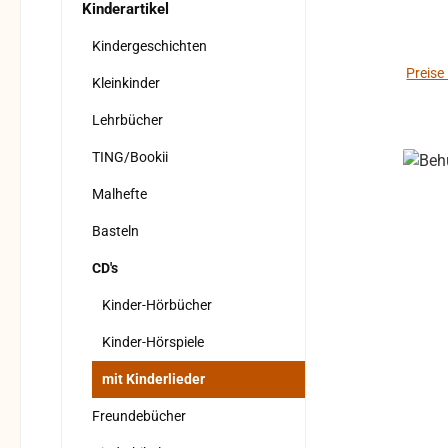
abwe
Kinderartikel
hinte
Kindergeschichten
um ei
Preise
Kleinkinder
Lehrbücher
TING/Bookii
Malhefte
Basteln
CD's
Kinder-Hörbücher
Kinder-Hörspiele
mit Kinderlieder
Freundebücher