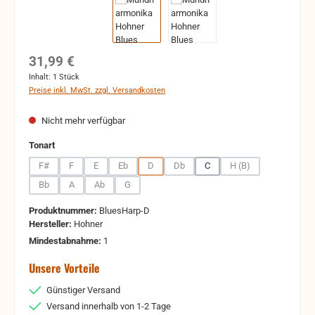
Regulärer Preis:
31,99 €
Inhalt:
1 Stück
Preise inkl. MwSt. zzgl. Versandkosten
Nicht mehr verfügbar
auswählen
Tonart
F#
F
E
Eb
D
Db
C
H (B)
(Diese Option ist zurzeit nicht verfügbar.)
(Diese Option ist zurzeit nicht verfügbar.)
(Diese Option ist zurzeit nicht verfügbar.)
(Diese Option ist zurzeit nicht verfügbar.)
(Diese Option ist zurzeit nicht verfügbar.)
(Diese Option ist zurzeit nicht verfügba
(Diese Option ist zurz
Bb
A
Ab
G
(Diese Option ist zurzeit nicht verfügbar.)
(Diese Option ist zurzeit nicht verfügbar.)
(Diese Option ist zurzeit nicht verfügbar.)
(Diese Option ist zurzeit nicht verfügbar.)
Produktnummer:
BluesHarp-D
Hersteller:
Hohner
Mindestabnahme:
1
Unsere Vorteile
Günstiger Versand
Versand innerhalb von 1-2 Tage