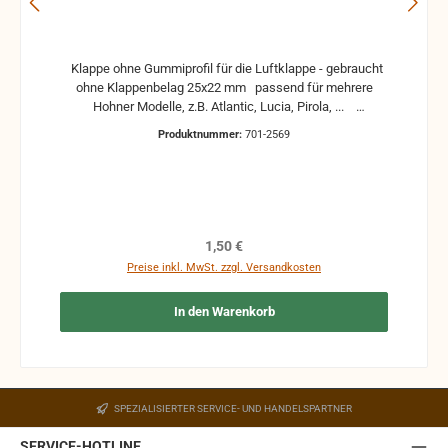
Klappe ohne Gummiprofil für die Luftklappe - gebraucht
ohne Klappenbelag 25x22 mm passend für mehrere
Hohner Modelle, z.B. Atlantic, Lucia, Pirola, ...
gebrauchte Teile können optische Beschädigungen
Produktnummer:
701-2569
haben, leichte Verformungen, Dellen oder Kratzer und sind
kein Reklamationsgrund Alle Teile sind auf Funktion
geprüft. Bitte bei Unklarheiten vorher Absprechen um
Rücksendungen zu vermeiden. Rücksendungen gehen auf
Kosten des Käufers. bei defekten Artikel kann die
Funktion nicht mehr gewährleistet werden und die
Regulärer Preis:
1,50 €
Produkte sind vom Umtausch ausgeschlossen.
Preise inkl. MwSt. zzgl. Versandkosten
In den Warenkorb
SPEZIALISIERTER SERVICE- UND HANDELSPARTNER
SERVICE-HOTLINE