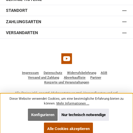
STANDORT
ZAHLUNGSARTEN
VERSANDARTEN
YouTube
Impressum
Datenschutz
Widerrufsbelehrung
AGB
Versand und Zahlung
Abverkaufliste
Partner
Konzerte und Veranstaltungen
Alle Preise inkl. gesetzl. Mehrwertsteuer zzgl.
Versandkosten
und ggf.
Nachnahmegebühren, wenn nicht anders angegeben.
Diese Website verwendet Cookies, um eine bestmögliche Erfahrung bieten zu
© 2026 BF - Dienstleistungen - Alle Rechte vorbehalten. Theme by
ThemeWare®
können.
Mehr Informationen ...
Konfigurieren
Nur technisch notwendige
Alle Cookies akzeptieren