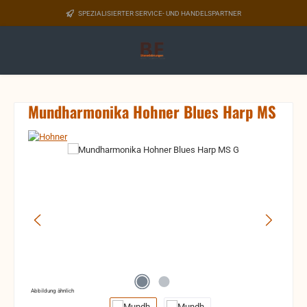
Zum Hauptinhalt springen
SPEZIALISIERTER SERVICE- UND HANDELSPARTNER
Mundharmonika Hohner Blues Harp MS
Bildergalerie überspringen
Abbildung ähnlich