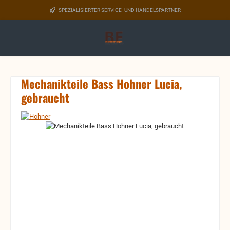
Zum Hauptinhalt springen
SPEZIALISIERTER SERVICE- UND HANDELSPARTNER
Mechanikteile Bass Hohner Lucia,
gebraucht
Bildergalerie überspringen