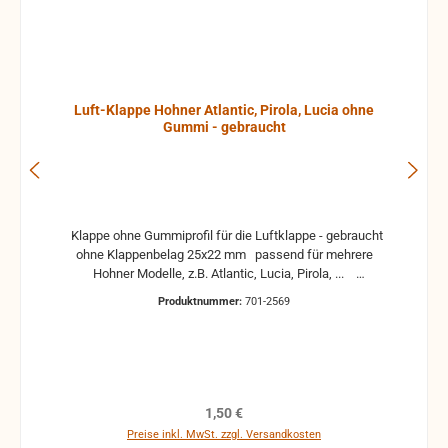
Luft-Klappe Hohner Atlantic, Pirola, Lucia ohne
Gummi - gebraucht
Klappe ohne Gummiprofil für die Luftklappe - gebraucht
ohne Klappenbelag 25x22 mm passend für mehrere
Hohner Modelle, z.B. Atlantic, Lucia, Pirola, ...
gebrauchte Teile können optische Beschädigungen
Produktnummer:
701-2569
haben, leichte Verformungen, Dellen oder Kratzer und sind
kein Reklamationsgrund Alle Teile sind auf Funktion
geprüft. Bitte bei Unklarheiten vorher Absprechen um
Rücksendungen zu vermeiden. Rücksendungen gehen auf
Kosten des Käufers. bei defekten Artikel kann die
Funktion nicht mehr gewährleistet werden und die
Regulärer Preis:
1,50 €
Produkte sind vom Umtausch ausgeschlossen.
Preise inkl. MwSt. zzgl. Versandkosten