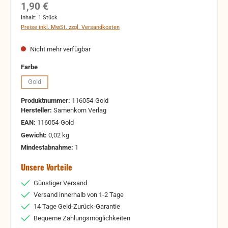
Regulärer Preis:
1,90 €
Inhalt:
1 Stück
Preise inkl. MwSt. zzgl. Versandkosten
Nicht mehr verfügbar
auswählen
Farbe
Gold
(Diese Option ist zurzeit nicht verfügbar.)
Produktnummer:
116054-Gold
Hersteller:
Samenkorn Verlag
EAN:
116054-Gold
Gewicht:
0,02 kg
Mindestabnahme:
1
Unsere Vorteile
Günstiger Versand
Versand innerhalb von 1-2 Tage
14 Tage Geld-Zurück-Garantie
Bequeme Zahlungsmöglichkeiten