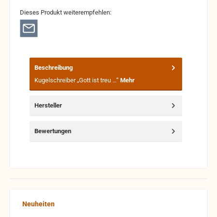
Dieses Produkt weiterempfehlen:
Beschreibung
Kugelschreiber „Gott ist treu …“
Mehr
Hersteller
Bewertungen
Produktgalerie überspringen
Neuheiten