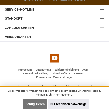
SPEZIALISIERTER SERVICE- UND HANDELSPARTNER
welches in der Wandplatte des Halters eingebaut ist.
Somit lässt sich die JBL Control 1 Pro auch ohne optionale
SERVICE-HOTLINE
Zubehörteile einfach und schnell installieren. Sie ist
erhältlich in weiß und schwarz.
STANDORT
ZAHLUNGSARTEN
VERSANDARTEN
YouTube
Impressum
Datenschutz
Widerrufsbelehrung
AGB
Versand und Zahlung
Abverkaufliste
Partner
Konzerte und Veranstaltungen
Alle Preise inkl. gesetzl. Mehrwertsteuer zzgl.
Versandkosten
und ggf.
Nachnahmegebühren, wenn nicht anders angegeben.
Diese Website verwendet Cookies, um eine bestmögliche Erfahrung bieten zu
© 2026 BF - Dienstleistungen - Alle Rechte vorbehalten. Theme by
ThemeWare®
können.
Mehr Informationen ...
Konfigurieren
Nur technisch notwendige