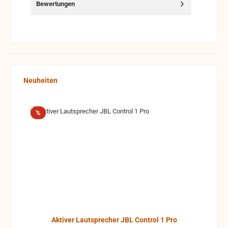
Bewertungen
Produktgalerie überspringen
Neuheiten
Rabatt
%
Aktiver Lautsprecher JBL Control 1 Pro