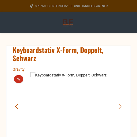
Zum Hauptinhalt springen
SPEZIALISIERTER SERVICE- UND HANDELSPARTNER
Keyboardstativ X-Form, Doppelt,
Schwarz
Gravity
Bildergalerie überspringen
Rabatt
%