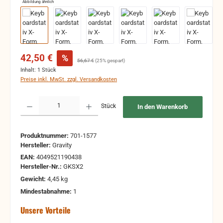
Abbildung ähnlich
Verkaufspreis:
42,50 €
%
Regulärer Preis:
56,67 €
(25% gespart)
Inhalt:
1 Stück
Preise inkl. MwSt. zzgl. Versandkosten
Produkt Anzahl: Gib den gewünschten Wert ein oder benutze die Schaltflächen um 
Stück
In den Warenkorb
Produktnummer:
701-1577
Hersteller:
Gravity
EAN:
4049521190438
Hersteller-Nr.:
GKSX2
Gewicht:
4,45 kg
Mindestabnahme:
1
Unsere Vorteile