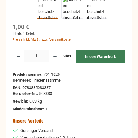
Regulärer Preis:
1,00 €
Inhalt:
1 Stück
Preise inkl. MwSt. zzgl. Versandkosten
Produkt Anzahl: Gib den gewünschten Wert ein oder benutze die Schaltflächen um 
Stück
In den Warenkorb
Produktnummer:
701-1625
Hersteller:
Friedensstimme
EAN:
9783885033387
Hersteller-Nr.:
503338
Gewicht:
0,03 kg
Mindestabnahme:
1
Unsere Vorteile
Günstiger Versand
Versand innerhalb von 1-2 Tage