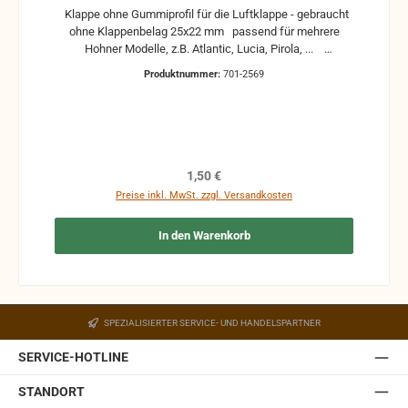
Klappe ohne Gummiprofil für die Luftklappe - gebraucht
ohne Klappenbelag 25x22 mm passend für mehrere
Hohner Modelle, z.B. Atlantic, Lucia, Pirola, ...
gebrauchte Teile können optische Beschädigungen
Produktnummer:
701-2569
haben, leichte Verformungen, Dellen oder Kratzer und sind
kein Reklamationsgrund Alle Teile sind auf Funktion
geprüft. Bitte bei Unklarheiten vorher Absprechen um
Rücksendungen zu vermeiden. Rücksendungen gehen auf
Kosten des Käufers. bei defekten Artikel kann die
Funktion nicht mehr gewährleistet werden und die
Regulärer Preis:
1,50 €
Produkte sind vom Umtausch ausgeschlossen.
Preise inkl. MwSt. zzgl. Versandkosten
In den Warenkorb
SPEZIALISIERTER SERVICE- UND HANDELSPARTNER
SERVICE-HOTLINE
STANDORT