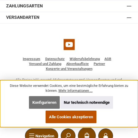
ZAHLUNGSARTEN
VERSANDARTEN
YouTube
Impressum
Datenschutz
Widerrufsbelehrung
AGB
Versand und Zahlung
Abverkaufliste
Partner
Konzerte und Veranstaltungen
Alle Preise inkl. gesetzl. Mehrwertsteuer zzgl.
Versandkosten
und ggf.
Nachnahmegebühren, wenn nicht anders angegeben.
Diese Website verwendet Cookies, um eine bestmögliche Erfahrung bieten zu
© 2026 BF - Dienstleistungen - Alle Rechte vorbehalten. Theme by
ThemeWare®
können.
Mehr Informationen ...
Konfigurieren
Nur technisch notwendige
Alle Cookies akzeptieren
Navigation