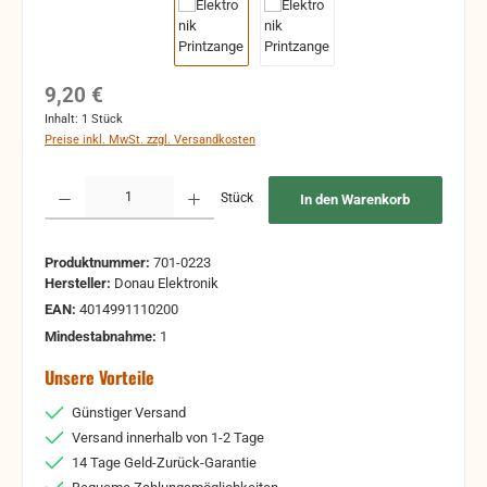
Regulärer Preis:
9,20 €
Inhalt:
1 Stück
Preise inkl. MwSt. zzgl. Versandkosten
Produkt Anzahl: Gib den gewünschten Wert ein oder benutze die Schaltflächen um 
Stück
In den Warenkorb
Produktnummer:
701-0223
Hersteller:
Donau Elektronik
EAN:
4014991110200
Mindestabnahme:
1
Unsere Vorteile
Günstiger Versand
Versand innerhalb von 1-2 Tage
14 Tage Geld-Zurück-Garantie