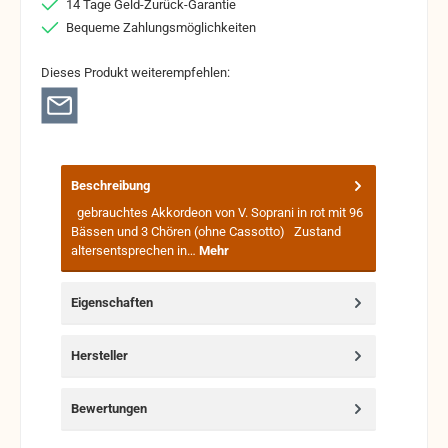
14 Tage Geld-Zurück-Garantie
Bequeme Zahlungsmöglichkeiten
Dieses Produkt weiterempfehlen:
Beschreibung
gebrauchtes Akkordeon von V. Soprani in rot mit 96
Bässen und 3 Chören (ohne Cassotto) Zustand
altersentsprechen in…
Mehr
Eigenschaften
Hersteller
Bewertungen