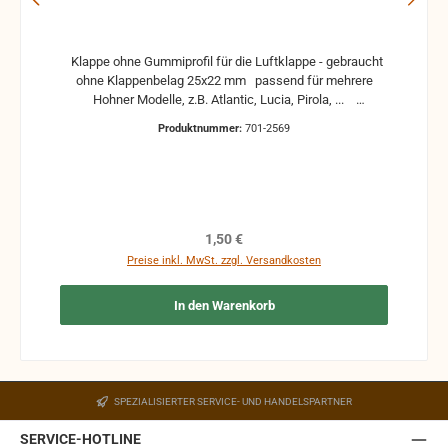
Klappe ohne Gummiprofil für die Luftklappe - gebraucht
ohne Klappenbelag 25x22 mm passend für mehrere
Hohner Modelle, z.B. Atlantic, Lucia, Pirola, ...
gebrauchte Teile können optische Beschädigungen
Produktnummer:
701-2569
haben, leichte Verformungen, Dellen oder Kratzer und sind
kein Reklamationsgrund Alle Teile sind auf Funktion
geprüft. Bitte bei Unklarheiten vorher Absprechen um
Rücksendungen zu vermeiden. Rücksendungen gehen auf
Kosten des Käufers. bei defekten Artikel kann die
Funktion nicht mehr gewährleistet werden und die
Regulärer Preis:
1,50 €
Produkte sind vom Umtausch ausgeschlossen.
Preise inkl. MwSt. zzgl. Versandkosten
In den Warenkorb
SPEZIALISIERTER SERVICE- UND HANDELSPARTNER
SERVICE-HOTLINE