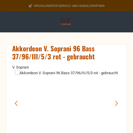
Zum Hauptinhalt springen
SPEZIALISIERTER SERVICE- UND HANDELSPARTNER
Akkordeon V. Soprani 96 Bass
37/96/III/5/3 rot - gebraucht
V. Soprani
Bildergalerie überspringen