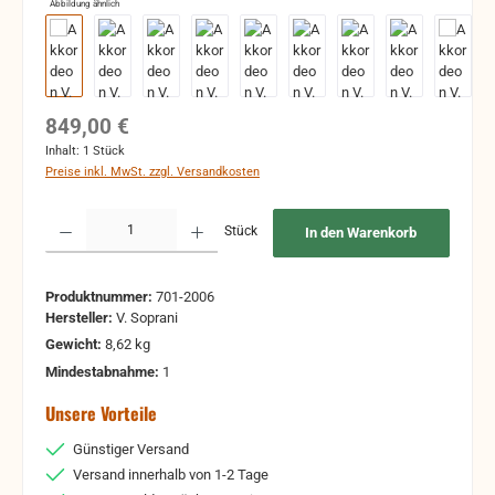
Abbildung ähnlich
Regulärer Preis:
849,00 €
Inhalt:
1 Stück
Preise inkl. MwSt. zzgl. Versandkosten
Produkt Anzahl: Gib den gewünschten Wert ein oder benutze die Schaltflächen um 
Stück
In den Warenkorb
Produktnummer:
701-2006
Hersteller:
V. Soprani
Gewicht:
8,62 kg
Mindestabnahme:
1
Unsere Vorteile
Günstiger Versand
Versand innerhalb von 1-2 Tage