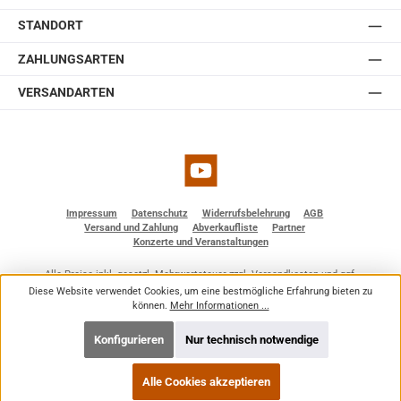
STANDORT
ZAHLUNGSARTEN
VERSANDARTEN
YouTube
Impressum
Datenschutz
Widerrufsbelehrung
AGB
Versand und Zahlung
Abverkaufliste
Partner
Konzerte und Veranstaltungen
Alle Preise inkl. gesetzl. Mehrwertsteuer zzgl.
Versandkosten
und ggf.
Nachnahmegebühren, wenn nicht anders angegeben.
Diese Website verwendet Cookies, um eine bestmögliche Erfahrung bieten zu
© 2026 BF - Dienstleistungen - Alle Rechte vorbehalten. Theme by
ThemeWare®
können.
Mehr Informationen ...
Konfigurieren
Nur technisch notwendige
Alle Cookies akzeptieren