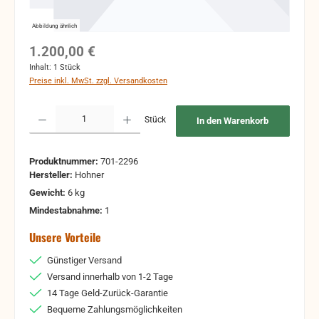
Abbildung ähnlich
Regulärer Preis:
1.200,00 €
Inhalt:
1 Stück
Preise inkl. MwSt. zzgl. Versandkosten
Produkt Anzahl: Gib den gewünschten Wert ein oder benutze die Schaltflächen um 
Stück
In den Warenkorb
Produktnummer:
701-2296
Hersteller:
Hohner
Gewicht:
6 kg
Mindestabnahme:
1
Unsere Vorteile
Günstiger Versand
Versand innerhalb von 1-2 Tage
14 Tage Geld-Zurück-Garantie
Bequeme Zahlungsmöglichkeiten