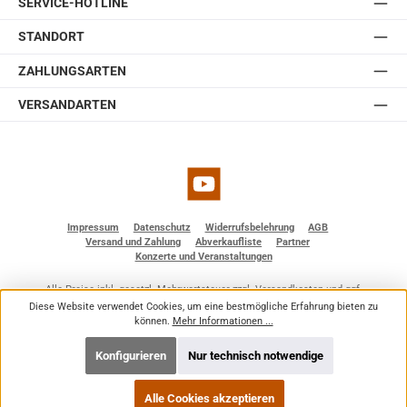
SERVICE-HOTLINE
Zubehörteile einfach und schnell installieren. Sie ist
erhältlich in weiß und schwarz.
STANDORT
ZAHLUNGSARTEN
VERSANDARTEN
YouTube
Impressum
Datenschutz
Widerrufsbelehrung
AGB
Versand und Zahlung
Abverkaufliste
Partner
Konzerte und Veranstaltungen
Alle Preise inkl. gesetzl. Mehrwertsteuer zzgl.
Versandkosten
und ggf.
Nachnahmegebühren, wenn nicht anders angegeben.
Diese Website verwendet Cookies, um eine bestmögliche Erfahrung bieten zu
© 2026 BF - Dienstleistungen - Alle Rechte vorbehalten. Theme by
ThemeWare®
können.
Mehr Informationen ...
Konfigurieren
Nur technisch notwendige
Alle Cookies akzeptieren