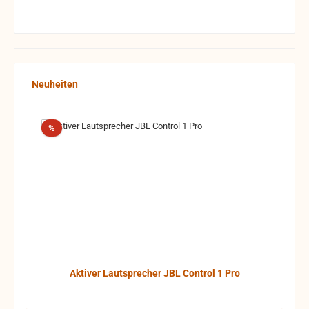
Produktgalerie überspringen
Neuheiten
Rabatt
%
Aktiver Lautsprecher JBL Control 1 Pro