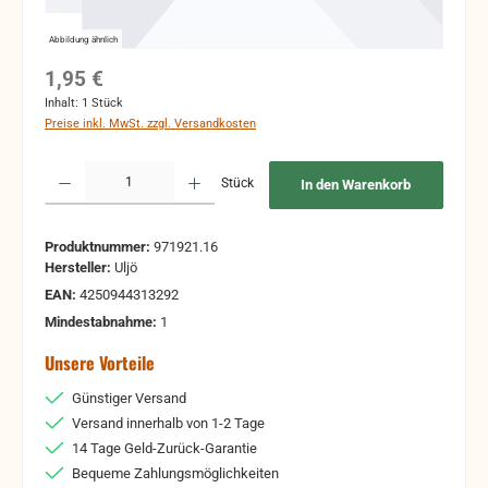
Abbildung ähnlich
Regulärer Preis:
1,95 €
Inhalt:
1 Stück
Preise inkl. MwSt. zzgl. Versandkosten
Produkt Anzahl: Gib den gewünschten Wert ein oder benutze die Schaltflächen um 
Stück
In den Warenkorb
Produktnummer:
971921.16
Hersteller:
Uljö
EAN:
4250944313292
Mindestabnahme:
1
Unsere Vorteile
Günstiger Versand
Versand innerhalb von 1-2 Tage
14 Tage Geld-Zurück-Garantie
Bequeme Zahlungsmöglichkeiten