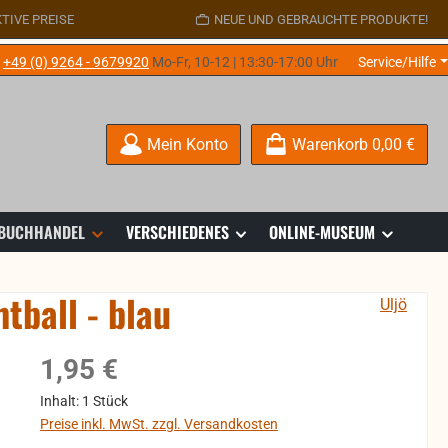
TIVE PREISE
NEUE UND GEBRAUCHTE PRODUKTE!
e
+49 (0) 9264 - 9679920
Mo-Fr, 10-12 | 13:30-17:00 Uhr
Service/Hilfe
Mein Konto
Warenkorb
0,00 €
 BUCHHANDEL
VERSCHIEDENES
ONLINE-MUSEUM
tball - blau
Uljö
Regulärer Preis:
1,95 €
Inhalt:
1 Stück
Preise inkl. MwSt. zzgl. Versandkosten