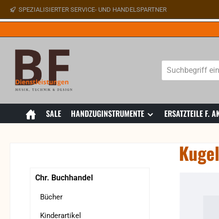
SPEZIALISIERTER SERVICE- UND HANDELSPARTNER
 Hauptinhalt springen
Zur Suche springen
Zur Hauptnavigation springen
SALE
HANDZUGINSTRUMENTE
ERSATZTEILE F.
Kugel
Bildergaler
Chr. Buchhandel
Bücher
Kinderartikel