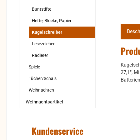
Buntstifte
Hefte, Blöcke, Papier
Besch
Kugelschreiber
Lesezeichen
Produ
Radierer
Kugelsch
Spiele
27,1", M
Tücher/Schals
Batterien
Weihnachten
Weihnachtsartikel
Kundenservice