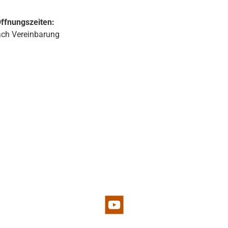
Zubehörteile einfach und schnell installieren. Sie ist
erhältlich in weiß und schwarz.
ffnungszeiten:
ch Vereinbarung
d 1
YouTube