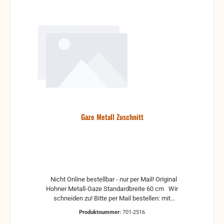
Gaze Metall Zuschnitt
Nicht Online bestellbar - nur per Mail! Original
Hohner Metall-Gaze Standardbreite 60 cm Wir
schneiden zu! Bitte per Mail bestellen: mit
gewünschten Maßen Adresse telefonischen Kontakt
Produktnummer:
701-2516
Zahlung wie gewohnt per Paypal oder Vorkasse