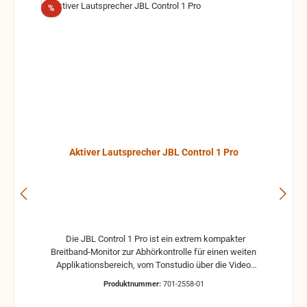
Rabatt
%
Aktiver Lautsprecher JBL Control 1 Pro
Die JBL Control 1 Pro ist ein extrem kompakter
Breitband-Monitor zur Abhörkontrolle für einen weiten
Applikationsbereich, vom Tonstudio über die Video
Postproduction bis zum Ü-Wagen und Rundfunkstudio.
Produktnummer:
701-2558-01
Für Beschallungs- und Rufanlagen in Restaurants, Hotels
und im audiovisuellen Bereich ist die JBL Control 1 Pro