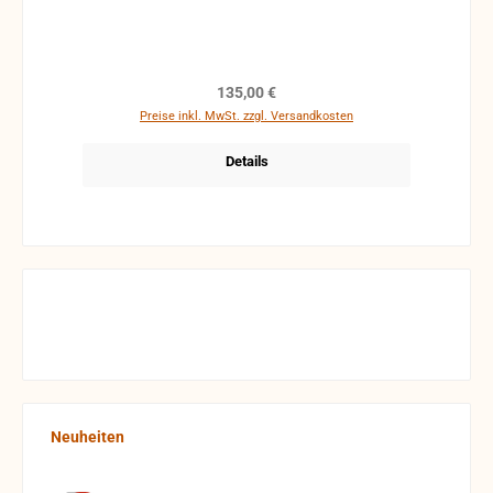
Regulärer Preis:
135,00 €
Preise inkl. MwSt. zzgl. Versandkosten
Details
Produktgalerie überspringen
Neuheiten