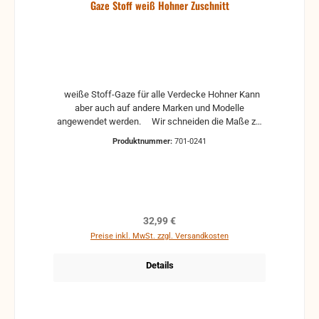
Gaze Stoff weiß Hohner Zuschnitt
weiße Stoff-Gaze für alle Verdecke Hohner Kann
aber auch auf andere Marken und Modelle
angewendet werden. Wir schneiden die Maße zu,
wie Sie die benötigen. Bitte geben Sie eine
Produktnummer:
701-0241
Bestellung per Mail durch: buero@musik-fast.de mit
den gewünschten Maßen auf. Darauf erhalten Sie
ein Angebot mit den Preisen für die Gaze und den
Zuschnitt.
Regulärer Preis:
32,99 €
Preise inkl. MwSt. zzgl. Versandkosten
Details