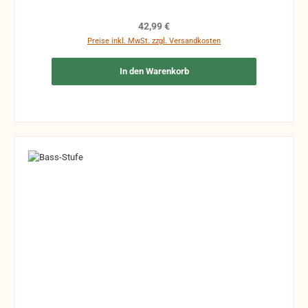
Regulärer Preis:
42,99 €
Preise inkl. MwSt. zzgl. Versandkosten
In den Warenkorb