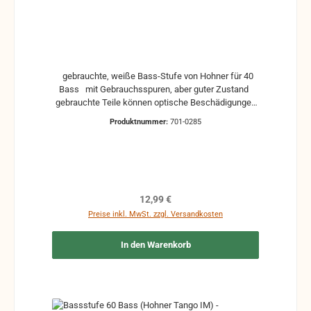
gebrauchte, weiße Bass-Stufe von Hohner für 40
Bass mit Gebrauchsspuren, aber guter Zustand
gebrauchte Teile können optische Beschädigungen
haben, leichte Verformungen, Dellen oder Kratzer
Produktnummer:
701-0285
und sind kein Reklamationsgrund Alle Teile sind auf
Funktion geprüft. Bitte bei Unklarheiten vorher
Absprechen um Rücksendungen zu vermeiden.
Rücksendungen gehen auf Kosten des Käufers. bei
defekten Artikel kann die Funktion nicht mehr
gewährleistet werden und die Produkte sind vom
Regulärer Preis:
12,99 €
Umtausch ausgeschlossen.
Preise inkl. MwSt. zzgl. Versandkosten
In den Warenkorb