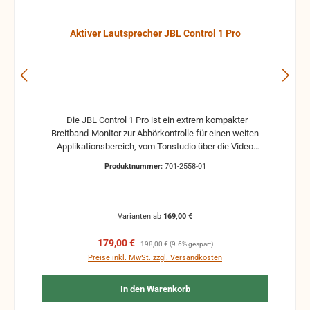
Aktiver Lautsprecher JBL Control 1 Pro
Die JBL Control 1 Pro ist ein extrem kompakter
Breitband-Monitor zur Abhörkontrolle für einen weiten
Applikationsbereich, vom Tonstudio über die Video
Postproduction bis zum Ü-Wagen und Rundfunkstudio.
Produktnummer:
701-2558-01
Für Beschallungs- und Rufanlagen in Restaurants, Hotels
und im audiovisuellen Bereich ist die JBL Control 1 Pro
ebenfalls die ideale Lösung. Der Hoch- und Tieftontreiber
ist bei der JBL Control 1 mit einer Magnet-Abschirmung
Varianten ab
169,00 €
gesichert, so daß dieser Lautsprecher gefahrlos in
direkter Nähe von Video-Monitoren betrieben werden
Verkaufspreis:
Regulärer Preis:
179,00 €
198,00 €
(9.6% gespart)
kann, ohne unliebsame Bildstörungen zu verursachen.
Preise inkl. MwSt. zzgl. Versandkosten
Das Gehäuse der JBL Control 1 Pro besteht aus
hochverdichtetem Polypropylenschaum, der hohe
In den Warenkorb
Resonanzarmut ermöglicht. Ein umfangreiches Angebot
an optionalem Montagezubehör erlaubt Wandmontage