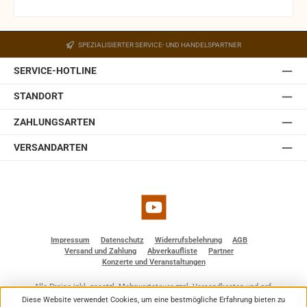
und die exakte Anbringung und Ausrichtung des Monitors.
Ein Wandhalter ist in der JBL Control 1 Pro-WH integriert.
Der Halter ist mit einem Kugelgelenk ausgestattet,
SPEZIALISIERTER SERVICE- UND HANDELSPARTNER
welches in der Wandplatte des Halters eingebaut ist.
Somit lässt sich die JBL Control 1 Pro auch ohne optionale
SERVICE-HOTLINE
Zubehörteile einfach und schnell installieren. Sie ist
erhältlich in weiß und schwarz.
STANDORT
ZAHLUNGSARTEN
VERSANDARTEN
YouTube
Impressum
Datenschutz
Widerrufsbelehrung
AGB
Versand und Zahlung
Abverkaufliste
Partner
Konzerte und Veranstaltungen
Alle Preise inkl. gesetzl. Mehrwertsteuer zzgl.
Versandkosten
und ggf.
Nachnahmegebühren, wenn nicht anders angegeben.
Diese Website verwendet Cookies, um eine bestmögliche Erfahrung bieten zu