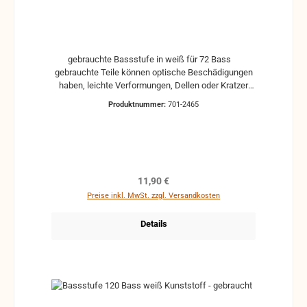
gebrauchte Bassstufe in weiß für 72 Bass
gebrauchte Teile können optische Beschädigungen
haben, leichte Verformungen, Dellen oder Kratzer
und sind kein Reklamationsgrund Alle Teile sind auf
Produktnummer:
701-2465
Funktion geprüft. Bitte bei Unklarheiten vorher
Absprechen um Rücksendungen zu vermeiden.
Rücksendungen gehen auf Kosten des Käufers. bei
defekten Artikel kann die Funktion nicht mehr
gewährleistet werden und die Produkte sind vom
Umtausch ausgeschlossen.
Regulärer Preis:
11,90 €
Preise inkl. MwSt. zzgl. Versandkosten
Details